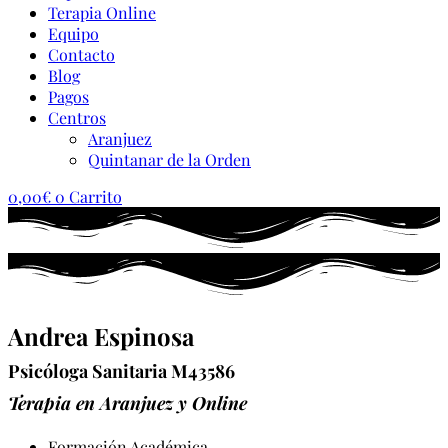
Terapia Online
Equipo
Contacto
Blog
Pagos
Centros
Aranjuez
Quintanar de la Orden
0,00
€
0
Carrito
Andrea Espinosa
Psicóloga Sanitaria M43586
Terapia en Aranjuez y Online
Formación Académica