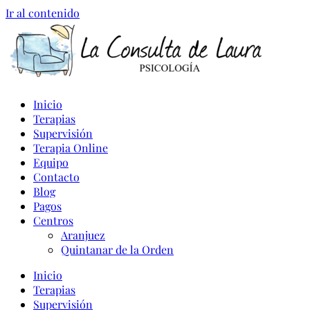
Ir al contenido
Inicio
Terapias
Supervisión
Terapia Online
Equipo
Contacto
Blog
Pagos
Centros
Aranjuez
Quintanar de la Orden
Inicio
Terapias
Supervisión