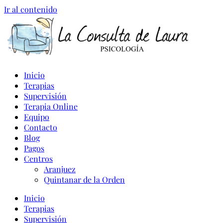
Ir al contenido
Inicio
Terapias
Supervisión
Terapia Online
Equipo
Contacto
Blog
Pagos
Centros
Aranjuez
Quintanar de la Orden
Inicio
Terapias
Supervisión