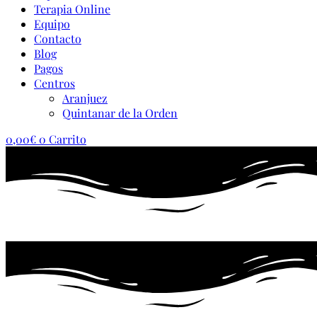
Terapia Online
Equipo
Contacto
Blog
Pagos
Centros
Aranjuez
Quintanar de la Orden
0,00
€
0
Carrito