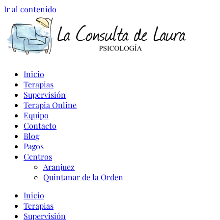
Ir al contenido
Inicio
Terapias
Supervisión
Terapia Online
Equipo
Contacto
Blog
Pagos
Centros
Aranjuez
Quintanar de la Orden
Inicio
Terapias
Supervisión