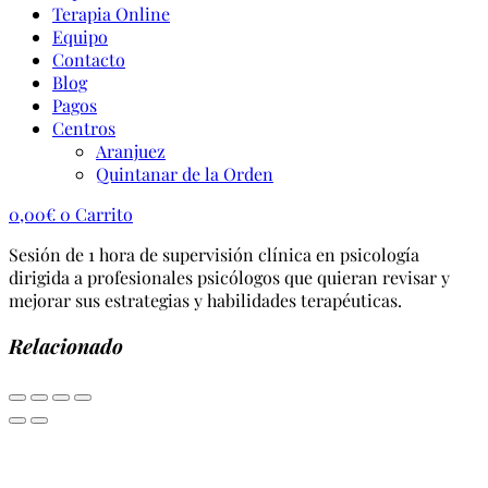
Terapia Online
Equipo
Contacto
Blog
Pagos
Centros
Aranjuez
Quintanar de la Orden
0,00
€
0
Carrito
Sesión de 1 hora de supervisión clínica en psicología
dirigida a profesionales psicólogos que quieran revisar y
mejorar sus estrategias y habilidades terapéuticas.
Relacionado