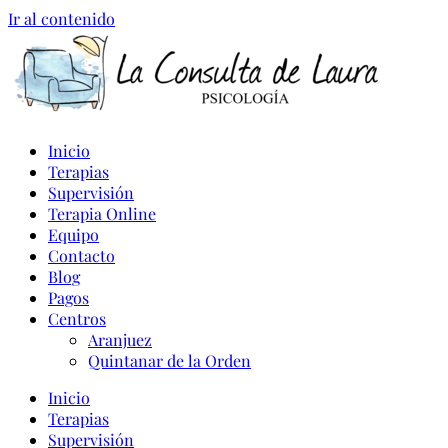
Ir al contenido
Inicio
Terapias
Supervisión
Terapia Online
Equipo
Contacto
Blog
Pagos
Centros
Aranjuez
Quintanar de la Orden
Inicio
Terapias
Supervisión