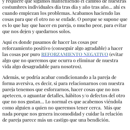
y requiere que sigamos manteniendo el cambio de nuestras
costumbres individuales día tras día y año tras año… ahí es
cuando empiezan los problemas. Acabamos haciendo las
cosas para que el otro no se enfade. O porque se supone que
es lo que hay que hacer en pareja, o mucho peor, para evitar
que nos dejen y quedarnos solos.
Aquí es donde pasamos de hacer las cosas por
reforzamiento positivo (conseguir algo agradable) a hacer
las cosas por puro
REFORZAMIENTO NEGATIVO
(evitar
algo que no queremos que ocurra o eliminar de nuestra
vida algo desagradable para nosotros).
Además, se podría acabar condicionando a la pareja de
forma aversiva, es decir, si para relacionarnos con nuestra
pareja tenemos que esforzarnos, hacer cosas que no nos
apetecen, o aguantar detalles, hábitos y/o defectos del otro
que no nos gustan… Lo normal es que acabemos viéndola
como alguien a quien no queremos tener cerca. Más que
nada porque nos genera incomodidad y cuidar la relación
de pareja parece más un castigo que una bendición.