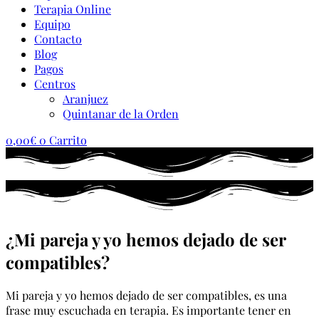
Terapia Online
Equipo
Contacto
Blog
Pagos
Centros
Aranjuez
Quintanar de la Orden
0,00
€
0
Carrito
¿Mi pareja y yo hemos dejado de ser
compatibles?
Mi pareja y yo hemos dejado de ser compatibles, es una
frase muy escuchada en terapia. Es importante tener en